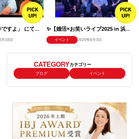
にて...
✨【婚活×お笑いライブ2025 in 浜...
ハママツ縁
イベント
2025年8月3日
イベン
CATEGORY
カテゴリー
ブログ
イベント