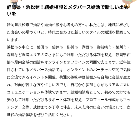
静岡県・浜松発！結婚相談とメタバース婚活で新しい出会
いを
静岡県浜松市で婚活や結婚相談をお考えの方へ。私たちは、地域に根ざし
た出会いの場づくりと、時代に合わせた新しいスタイルの婚活を提案して
います。
浜松市を中心に、磐田市・袋井市・掛川市・湖西市・御前崎市・菊川市・
森町など近隣エリアの皆さまにもご利用いただける体制を整え、静岡県西
部〜県内全域の婚活をオンラインとオフラインの両面で支えます。近年注
目されているメタバース婚活では、オンライン上のバーチャル空間で気軽
に交流できるイベントを開催。共通の趣味や価値観から自然に会話が生ま
れ、対面が苦手な方や忙しい方でも、自宅から参加しながらリアルに近い
コミュニケーションを体験できます。結婚相談所として、初めての方でも
安心して利用いただけるサポート体制を整え、プロフィール作成からマッ
チング、交際、成婚までを丁寧に伴走。未来志向の出会いの場として、次
世代の婚活体験をぜひご活用ください。